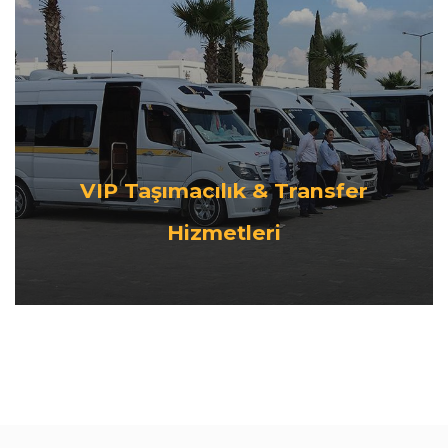
VIP Taşımacılık & Transfer
Hizmetleri
Müşterilerimizin yurt içi ve yurt dışından gelecek olan
misafirlerinin havaalanından karşılanması, gerekli
organizasyonlara ve programlara güvenli bir şekilde
ulaşımlarının gerçekleştirilmesi amaçlanmıştır.