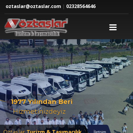
oztaslar@oztaslar.com
|
02328564646
Öztaşlar
Personel Taşımacılığı
İletişim